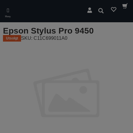
Skip
to
Søk
main
Meny
content
Epson Stylus Pro 9450
SKU: C11C699011A0
Utsolgt