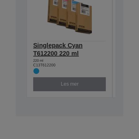
Singlepack Cyan
Single
T612200 220 ml
T61230
220 ml
220 ml
C13T612200
C13T61230
Les mer