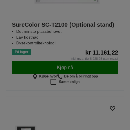
SureColor SC-T2100 (Optional stand)
Det minste plassbehovet
Lav kostnad
Dysekontrollteknologi
kr 11.161,22
På lager
inkl. mva. (kr 8.928,98 uten mva.)
Kjøp nå
Kjøpe hvor
Be om å bli ringt opp
Sammenlign