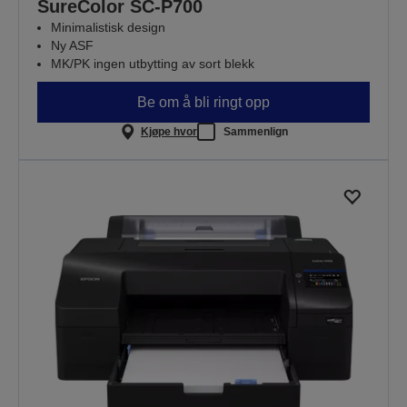
SureColor SC-P700
Minimalistisk design
Ny ASF
MK/PK ingen utbytting av sort blekk
Be om å bli ringt opp
Kjøpe hvor
Sammenlign