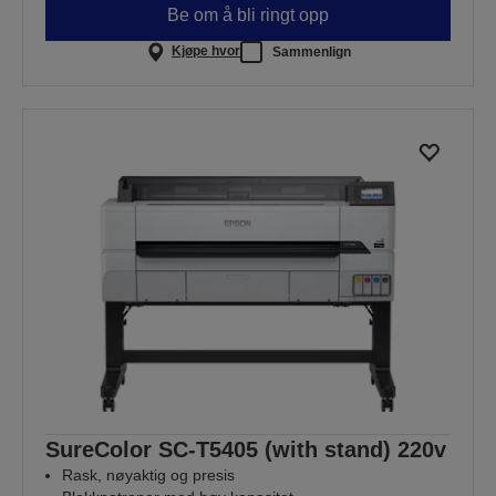
Be om å bli ringt opp
Kjøpe hvor
Sammenlign
SureColor SC-T5405 (with stand) 220v
Rask, nøyaktig og presis