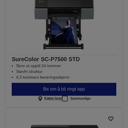
SureColor SC-P7500 STD
Skriv ut opptil 24 tommer
Støvfri struktur
4,3 tommers berøringsskjerm
Be om å bli ringt opp
Kjøpe hvor
Sammenlign