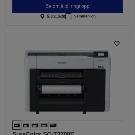
Be om å bli ringt opp
Kjøpe hvor
Sammenlign
SureColor SC-T3700E