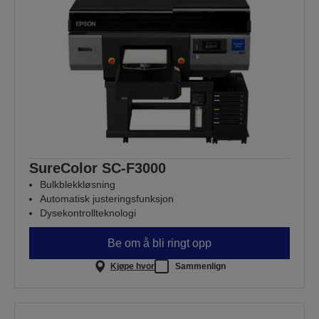
SureColor SC-F3000
Bulkblekkløsning
Automatisk justeringsfunksjon
Dysekontrollteknologi
Be om å bli ringt opp
Kjøpe hvor
Sammenlign