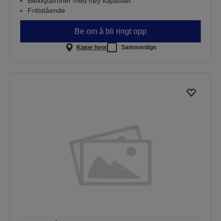
Blekkpatroner med høy kapasitet
Frittstående
Be om å bli ringt opp
Kjøpe hvor
Sammenlign