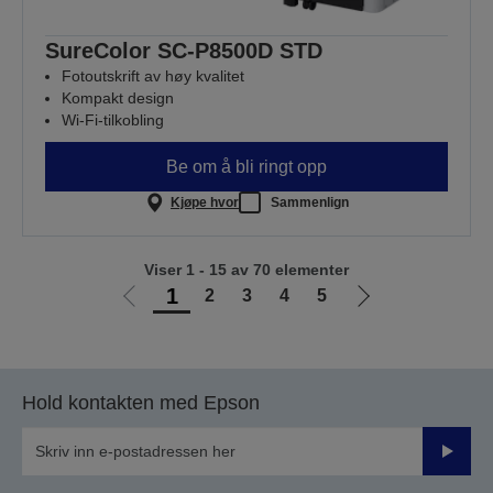
SureColor SC-P8500D STD
Fotoutskrift av høy kvalitet
Kompakt design
Wi-Fi-tilkobling
Be om å bli ringt opp
Kjøpe hvor
Sammenlign
Viser 1 - 15 av 70 elementer
1
2
3
4
5
Gå
Gå
til
til
forrige
neste
side
side
Hold kontakten med Epson
Send
inn