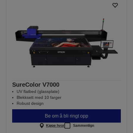
SureColor V7000
UV flatbed (glassplate)
Blekksett med 10 farger
Robust design
Be om å bli ringt opp
Kjøpe hvor
Sammenlign