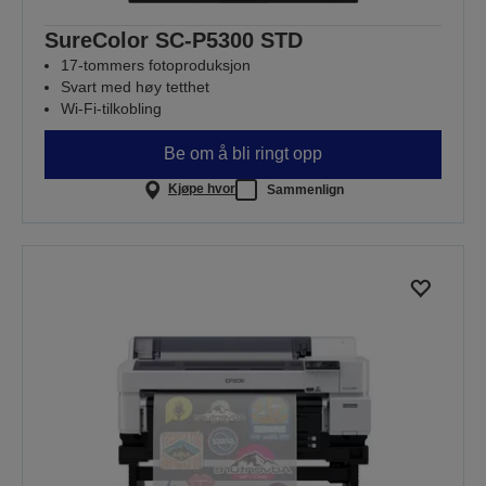
SureColor SC-P5300 STD
17-tommers fotoproduksjon
Svart med høy tetthet
Wi-Fi-tilkobling
Be om å bli ringt opp
Kjøpe hvor
Sammenlign