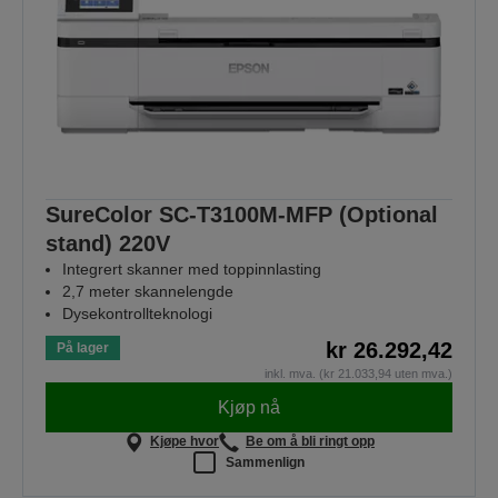
SureColor SC-T3100M-MFP (Optional
stand) 220V
Integrert skanner med toppinnlasting
2,7 meter skannelengde
Dysekontrollteknologi
kr 26.292,42
På lager
inkl. mva. (kr 21.033,94 uten mva.)
Kjøp nå
Kjøpe hvor
Be om å bli ringt opp
Sammenlign