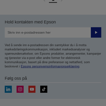
Gå
Gå
til
til
forrige
neste
side
side
Hold kontakten med Epson
Send
inn
Ved å sende inn e-postadressen din samtykker du i å motta
markedsføringskommunikasjon, inkludert markedsanalyser og
spørreundersøkelser, om Epsons produkter, arrangementer, kampanjer
og tjenester via e-post eller andre former for elektronisk
kommunikasjon, basert på dine preferanser og nettatferd, som
beskrevet i
Epsons personvernsinformasjonserklæring
.
Følg oss på