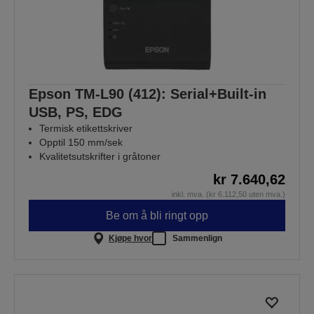
Epson TM-L90 (412): Serial+Built-in
USB, PS, EDG
Termisk etikettskriver
Opptil 150 mm/sek
Kvalitetsutskrifter i gråtoner
kr 7.640,62
inkl. mva. (kr 6.112,50 uten mva.)
Be om å bli ringt opp
Kjøpe hvor
Sammenlign