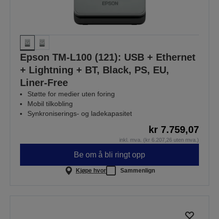
Epson TM-L100 (121): USB + Ethernet
+ Lightning + BT, Black, PS, EU,
Liner-Free
Støtte for medier uten foring
Mobil tilkobling
Synkroniserings- og ladekapasitet
kr 7.759,07
inkl. mva. (kr 6.207,26 uten mva.)
Be om å bli ringt opp
Kjøpe hvor
Sammenlign