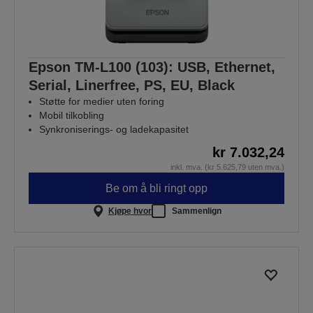
Epson TM-L100 (103): USB, Ethernet,
Serial, Linerfree, PS, EU, Black
Støtte for medier uten foring
Mobil tilkobling
Synkroniserings- og ladekapasitet
kr 7.032,24
inkl. mva. (kr 5.625,79 uten mva.)
Be om å bli ringt opp
Kjøpe hvor
Sammenlign