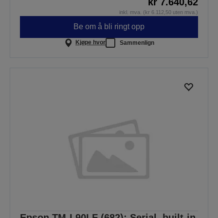
kr 7.640,62
inkl. mva. (kr 6.112,50 uten mva.)
Be om å bli ringt opp
Kjøpe hvor
Sammenlign
Epson TM-L90LF (682): Serial, built-in