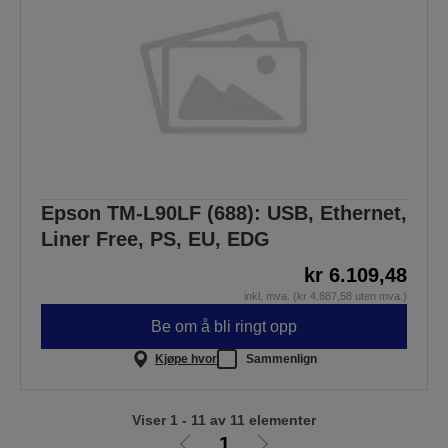
Epson TM-L90LF (688): USB, Ethernet,
Liner Free, PS, EU, EDG
kr 6.109,48
inkl. mva. (kr 4.887,58 uten mva.)
Be om å bli ringt opp
Kjøpe hvor
Sammenlign
Viser 1 - 11 av 11 elementer
1