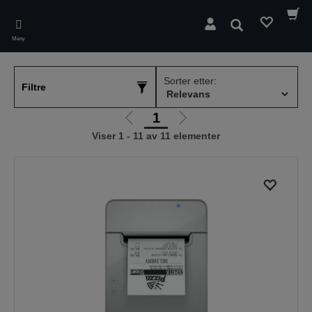
Skip
to
Søk
main
Meny
content
Sorter etter:
Filtre
1
Gå
Gå
Viser 1 - 11 av 11 elementer
til
til
forrige
neste
side
side