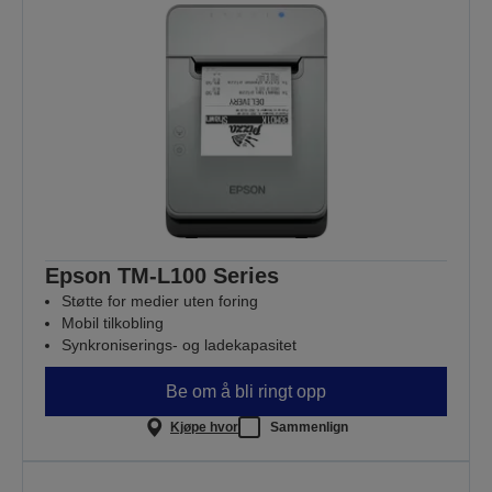
Epson TM-L100 Series
Støtte for medier uten foring
Mobil tilkobling
Synkroniserings- og ladekapasitet
Be om å bli ringt opp
Kjøpe hvor
Sammenlign