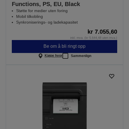
Functions, PS, EU, Black
Støtte for medier uten foring
Mobil tilkobling
Synkroniserings- og ladekapasitet
kr 7.055,60
inkl. mva. (kr 5.644,48 uten mva.)
Be om å bli ringt opp
Kjøpe hvor
Sammenlign