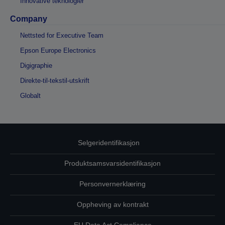
Innovative teknologier
Company
Nettsted for Executive Team
Epson Europe Electronics
Digigraphie
Direkte-til-tekstil-utskrift
Globalt
Selgeridentifikasjon
Produktsamsvarsidentifikasjon
Personvernerklæring
Oppheving av kontrakt