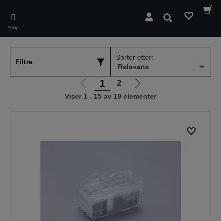
Skip
to
Søk
main
Meny
content
Sorter etter:
Filtre
1
2
Gå
Gå
Viser 1 - 15 av 19 elementer
til
til
forrige
neste
side
side