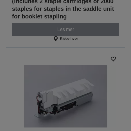
(includes 2 staple cartridges of 2000
staples for staples in the saddle unit
for booklet stapling
Les mer
Kjøpe hvor