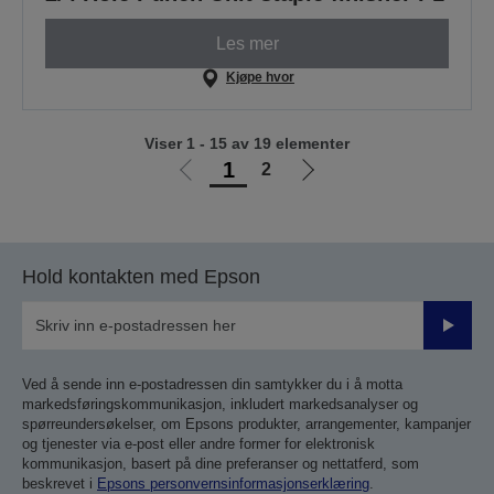
Les mer
Kjøpe hvor
Viser 1 - 15 av 19 elementer
1
2
Gå
Gå
til
til
forrige
neste
side
side
Hold kontakten med Epson
Send
inn
Ved å sende inn e-postadressen din samtykker du i å motta
markedsføringskommunikasjon, inkludert markedsanalyser og
spørreundersøkelser, om Epsons produkter, arrangementer, kampanjer
og tjenester via e-post eller andre former for elektronisk
kommunikasjon, basert på dine preferanser og nettatferd, som
beskrevet i
Epsons personvernsinformasjonserklæring
.