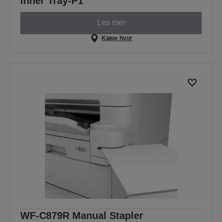
Inner Tray-P1
Les mer
Kjøpe hvor
WF-C879R Manual Stapler