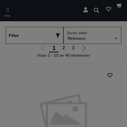
Skip
to
Søk
main
Meny
content
Sorter etter:
Filtre
1
2
3
Gå
Gå
Viser 1 - 15 av 40 elementer
til
til
forrige
neste
side
side