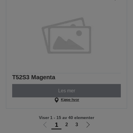
T52S3 Magenta
Les mer
Kjøpe hvor
Viser 1 - 15 av 40 elementer
1
2
3
Gå
Gå