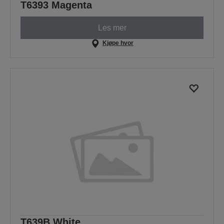
T6393 Magenta
Les mer
Kjøpe hvor
T639B White