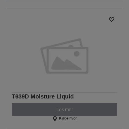
T639D Moisture Liquid
Les mer
Kjøpe hvor