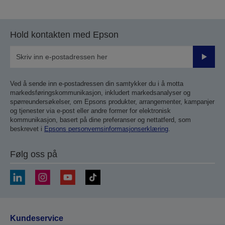
til
til
forrige
neste
side
side
Hold kontakten med Epson
Send
inn
Ved å sende inn e-postadressen din samtykker du i å motta
markedsføringskommunikasjon, inkludert markedsanalyser og
spørreundersøkelser, om Epsons produkter, arrangementer, kampanjer
og tjenester via e-post eller andre former for elektronisk
kommunikasjon, basert på dine preferanser og nettatferd, som
beskrevet i
Epsons personvernsinformasjonserklæring
.
Følg oss på
Kundeservice