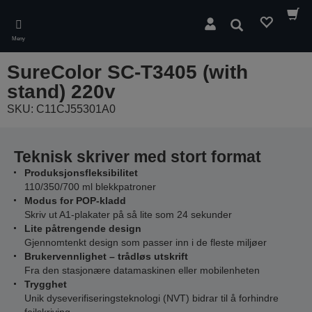
Skip
to
Søk
main
Meny
content
SureColor SC-T3405 (with
stand) 220v
SKU: C11CJ55301A0
Teknisk skriver med stort format
Produksjonsfleksibilitet
110/350/700 ml blekkpatroner
Modus for POP-kladd
Skriv ut A1-plakater på så lite som 24 sekunder
Lite påtrengende design
Gjennomtenkt design som passer inn i de fleste miljøer
Brukervennlighet – trådløs utskrift
Fra den stasjonære datamaskinen eller mobilenheten
Trygghet
Unik dyseverifiseringsteknologi (NVT) bidrar til å forhindre