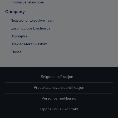
Innovative teknologier
Company
Nettsted for Executive Team
Epson Europe Electronics
Digigraphie
Direkte-til-tekstil-utskrift
Globalt
Selgeridentifikasjon
Produktsamsvarsidentifikasjon
Personvernerklæring
Oppheving av kontrakt