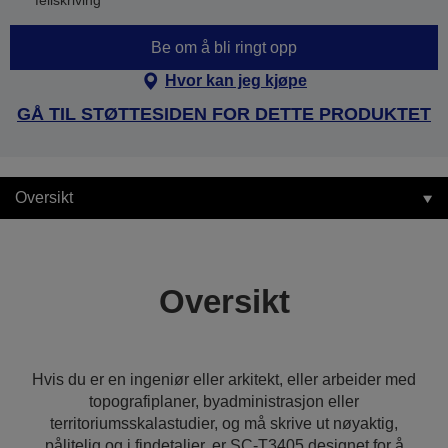
feilskriving
Be om å bli ringt opp
Hvor kan jeg kjøpe
GÅ TIL STØTTESIDEN FOR DETTE PRODUKTET
Oversikt
Oversikt
Hvis du er en ingeniør eller arkitekt, eller arbeider med
topografiplaner, byadministrasjon eller
territoriumsskalastudier, og må skrive ut nøyaktig,
pålitelig og i findetaljer, er SC-T3405 designet for å