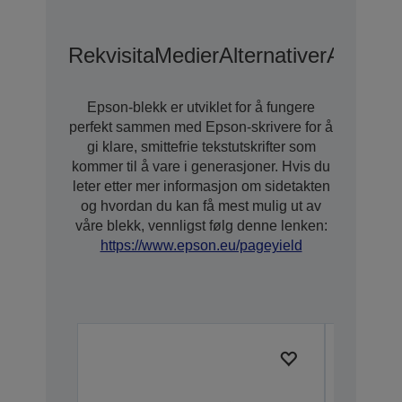
Rekvisita
Medier
Alternativer
Alterna
Epson-blekk er utviklet for å fungere
perfekt sammen med Epson-skrivere for å
gi klare, smittefrie tekstutskrifter som
kommer til å vare i generasjoner. Hvis du
leter etter mer informasjon om sidetakten
og hvordan du kan få mest mulig ut av
våre blekk, vennligst følg denne lenken:
https://www.epson.eu/pageyield