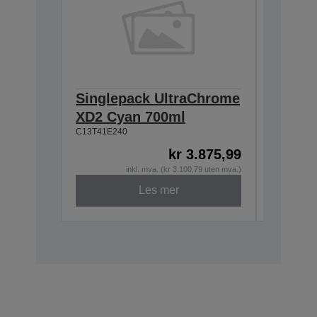
Singlepack UltraChrome
Single
XD2 Cyan 700ml
XD2 Ye
C13T41E240
C13T41E4
kr 3.875,99
inkl. mva. (kr 3.100,79 uten mva.)
Les mer