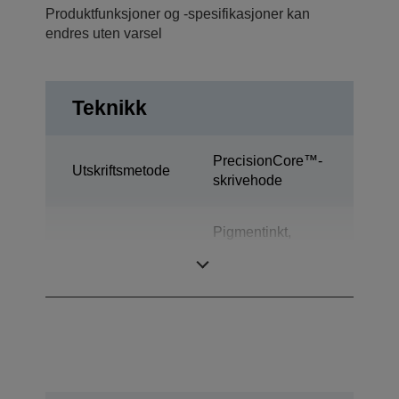
Produktfunksjoner og -spesifikasjoner kan
endres uten varsel
Teknikk
PrecisionCore™-
Utskriftsmetode
skrivehode
Pigmentinkt,
Blekkteknologi
Ultrachrome®
XD2