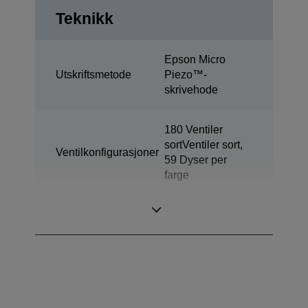
Teknikk
Epson Micro
Utskriftsmetode
Piezo™-
skrivehode
180 Ventiler
sortVentiler sort,
Ventilkonfigurasjoner
59 Dyser per
farge
Blekkteknologi
Fargestoffblekk