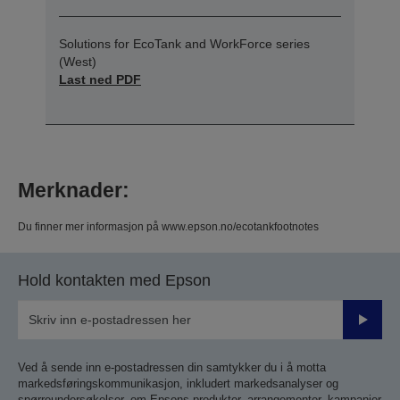
Solutions for EcoTank and WorkForce series
(West)
Last ned PDF
Merknader:
Du finner mer informasjon på www.epson.no/ecotankfootnotes
Hold kontakten med Epson
Send
inn
Ved å sende inn e-postadressen din samtykker du i å motta
markedsføringskommunikasjon, inkludert markedsanalyser og
spørreundersøkelser, om Epsons produkter, arrangementer, kampanjer