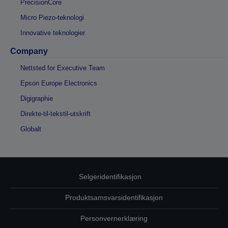
PrecisionCore
Micro Piezo-teknologi
Innovative teknologier
Company
Nettsted for Executive Team
Epson Europe Electronics
Digigraphie
Direkte-til-tekstil-utskrift
Globalt
Selgeridentifikasjon
Produktsamsvarsidentifikasjon
Personvernerklæring