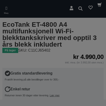
Skip
to
Søk
main
Meny
content
EcoTank ET-4800 A4
multifunksjonell Wi-Fi-
blekktankskriver med opptil 3
års blekk inkludert
SKU: C11CJ65402
På lager
kr 4.990,00
inkl. mva. (kr 3.992,00 uten mva.)
Gratis standardlevering
Fraktfri levering på alle bestillinger over kr 300,-
Enkel retur
Returner innen 30 dager etter levering.
Lær mer