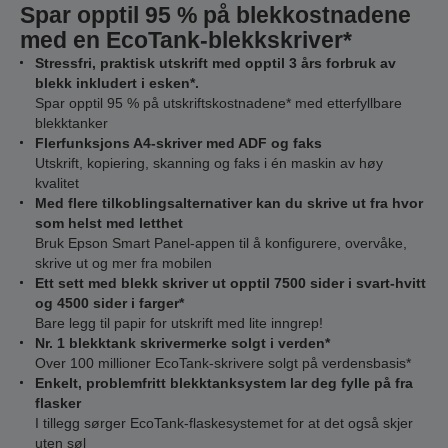
Spar opptil 95 % på blekkostnadene
med en EcoTank-blekkskriver*
Stressfri, praktisk utskrift med opptil 3 års forbruk av
blekk inkludert i esken*.
Spar opptil 95 % på utskriftskostnadene* med etterfyllbare
blekktanker
Flerfunksjons A4-skriver med ADF og faks
Utskrift, kopiering, skanning og faks i én maskin av høy
kvalitet
Med flere tilkoblingsalternativer kan du skrive ut fra hvor
som helst med letthet
Bruk Epson Smart Panel-appen til å konfigurere, overvåke,
skrive ut og mer fra mobilen
Ett sett med blekk skriver ut opptil 7500 sider i svart-hvitt
og 4500 sider i farger*
Bare legg til papir for utskrift med lite inngrep!
Nr. 1 blekktank skrivermerke solgt i verden*
Over 100 millioner EcoTank-skrivere solgt på verdensbasis*
Enkelt, problemfritt blekktanksystem lar deg fylle på fra
flasker
I tillegg sørger EcoTank-flaskesystemet for at det også skjer
uten søl