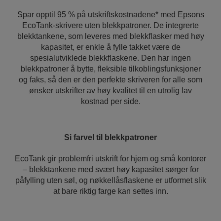
Spar opptil 95 % på utskriftskostnadene* med Epsons
EcoTank-skrivere uten blekkpatroner. De integrerte
blekktankene, som leveres med blekkflasker med høy
kapasitet, er enkle å fylle takket være de
spesialutviklede blekkflaskene. Den har ingen
blekkpatroner å bytte, fleksible tilkoblingsfunksjoner
og faks, så den er den perfekte skriveren for alle som
ønsker utskrifter av høy kvalitet til en utrolig lav
kostnad per side.
Si farvel til blekkpatroner
EcoTank gir problemfri utskrift for hjem og små kontorer
– blekktankene med svært høy kapasitet sørger for
påfylling uten søl, og nøkkellåsflaskene er utformet slik
at bare riktig farge kan settes inn.