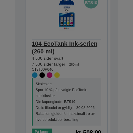
104 EcoTank Ink-serien
104 Ec
(260 ml)
(65 ml
4 500 sider svart
7 500 sid
C13T00P2
7 500 sider farger
260 ml
C13T00P640
Skolestar
Skolestart
Spar 10 
Spar 10 % på utvalgte EcoTank-
blekkflask
blekkflasker.
Din kupo
Din kupongkode:
BTS10
Dette tilb
Dette tilbudet er gyldig til 30.08.2026.
Rabatten 
Rabatten gjelder for maksimalt tre av
hvert prod
hvert produkt per bestilling.
kr 508,00
På lager
På lager