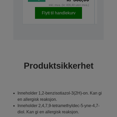
inkl. mva. (kr 406,40 uten mva.)
Flytt til handlekurv
F
Produktsikkerhet
Inneholder 1,2-benzisotiazol-3(2H)-on. Kan gi
en allergisk reaksjon.
Inneholder 2,4,7,9-tetramethyldec-5-yne-4,7-
diol. Kan gi en allergisk reaksjon.