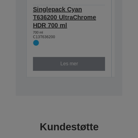
Singlepack Cyan
Single
T636200 UltraChrome
T63610
HDR 700 ml
HDR 7
700 ml
700 ml
C13T636200
C13T63610
Les mer
Kundestøtte