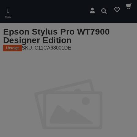
Skip
to
Søk
main
Meny
content
Epson Stylus Pro WT7900
Designer Edition
SKU: C11CA68001DE
Utsolgt