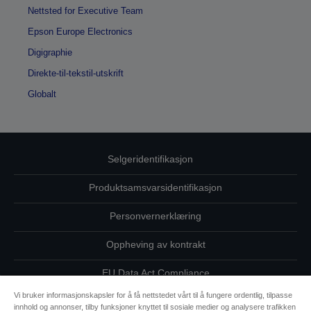
Nettsted for Executive Team
Epson Europe Electronics
Digigraphie
Direkte-til-tekstil-utskrift
Globalt
Selgeridentifikasjon
Produktsamsvarsidentifikasjon
Personvernerklæring
Oppheving av kontrakt
EU Data Act Compliance
Vi bruker informasjonskapsler for å få nettstedet vårt til å fungere ordentlig, tilpasse
Ta kontakt med oss vedrørende personopplysningene dine
innhold og annonser, tilby funksjoner knyttet til sosiale medier og analysere trafikken