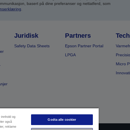
kommunikasjon, basert på dine preferanser og nettatferd, som
nserklæring
.
Juridisk
Partners
Tech
Safety Data Sheets
Epson Partner Portal
Varmefr
er
LPGA
Precisi
Micro P
r
Innovat
anjer
e innhold og
Godta alle cookier
eler også
ier, reklame