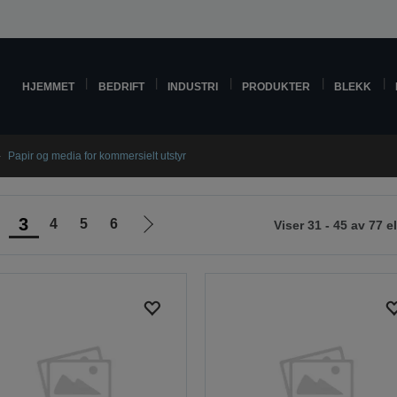
HJEMMET
BEDRIFT
INDUSTRI
PRODUKTER
BLEKK
Papir og media for kommersielt utstyr
3
4
5
6
Viser 31 - 45 av 77 
Gå
til
neste
side