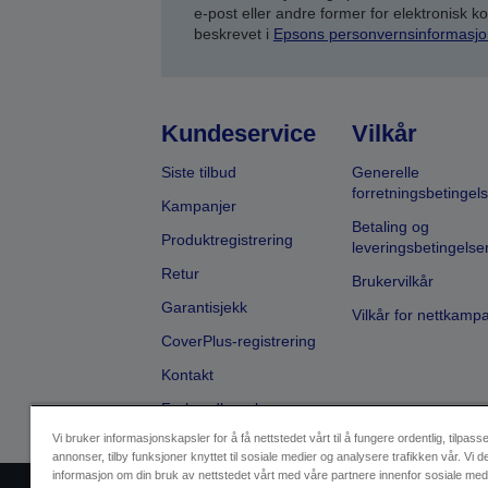
e-post eller andre former for elektronisk 
beskrevet i
Epsons personvernsinformasjo
Kundeservice
Vilkår
Siste tilbud
Generelle
forretningsbetingels
Kampanjer
Betaling og
Produktregistrering
leveringsbetingelse
Retur
Brukervilkår
Garantisjekk
Vilkår for nettkamp
CoverPlus-registrering
Kontakt
Forhandlersøk
Vi bruker informasjonskapsler for å få nettstedet vårt til å fungere ordentlig, tilpass
annonser, tilby funksjoner knyttet til sosiale medier og analysere trafikken vår. Vi d
informasjon om din bruk av nettstedet vårt med våre partnere innenfor sosiale med