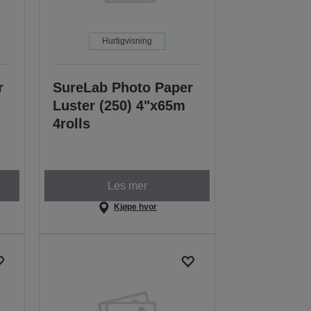
Hurtigvisning
r
SureLab Photo Paper
Luster (250) 4"x65m
4rolls
Les mer
Kjøpe hvor