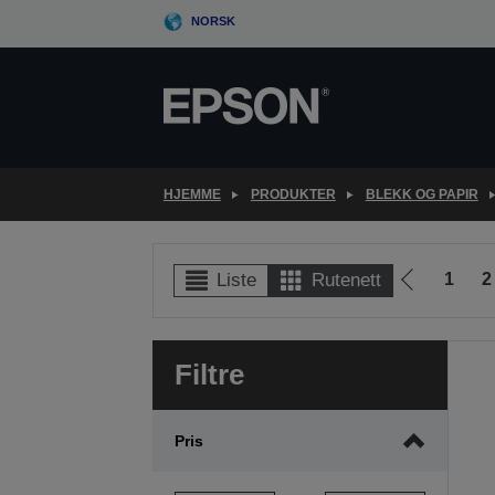
Skip
NORSK
to
main
content
HJEMME
PRODUKTER
BLEKK OG PAPIR
1
2
Liste
Rutenett
Gå
til
forrige
Filtre
side
Pris