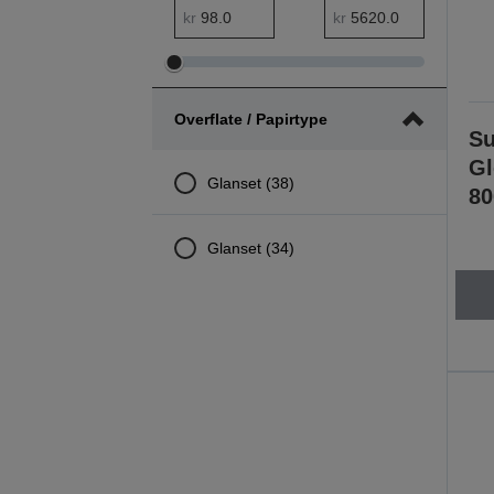
pris minimal rekkevidde
pris maksimal rekkevidde
kr
kr
Juster
Juster
pris
pris
Overflate / Papirtype
minimal
maksimal
Su
rekkevidde
rekkevidde
Gl
Glanset (38)
80
Glanset (34)