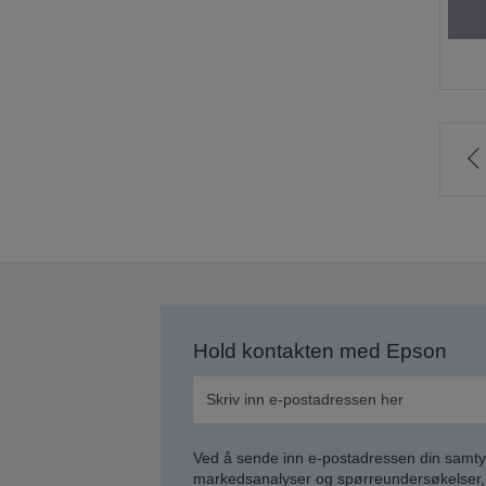
t
f
s
Hold kontakten med Epson
Ved å sende inn e-postadressen din samty
markedsanalyser og spørreundersøkelser, 