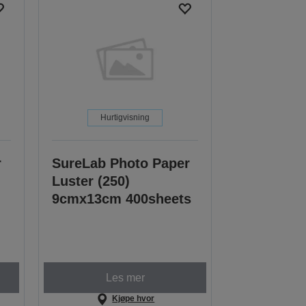
Hurtigvisning
r
SureLab Photo Paper
Luster (250)
9cmx13cm 400sheets
Les mer
Kjøpe hvor