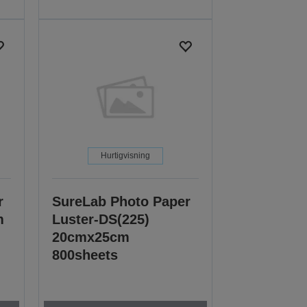
Hurtigvisning
r
SureLab Photo Paper
m
Luster-DS(225)
20cmx25cm
800sheets