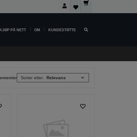
KJØP PÅ NETT
OM
KUNDESTØTTE
elementer
Sorter etter: