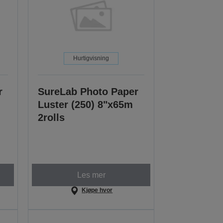
Hurtigvisning
r
SureLab Photo Paper
Luster (250) 8"x65m
2rolls
Les mer
Kjøpe hvor