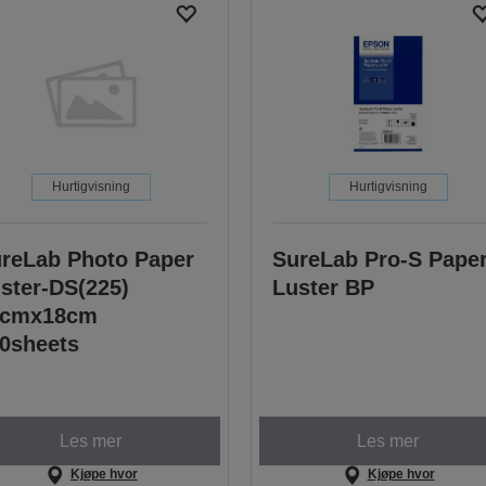
Hurtigvisning
Hurtigvisning
reLab Photo Paper
SureLab Pro-S Pape
ster-DS(225)
Luster BP
3cmx18cm
0sheets
Les mer
Les mer
Kjøpe hvor
Kjøpe hvor