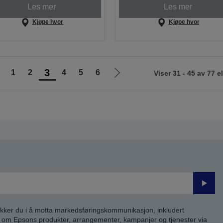
Les mer
Les mer
Kjøpe hvor
Kjøpe hvor
3
1
2
4
5
6
Viser 31 - 45 av 77 
Gå
Gå
il
til
orrige
neste
ide
side
Send
inn
kker du i å motta markedsføringskommunikasjon, inkludert
om Epsons produkter, arrangementer, kampanjer og tjenester via