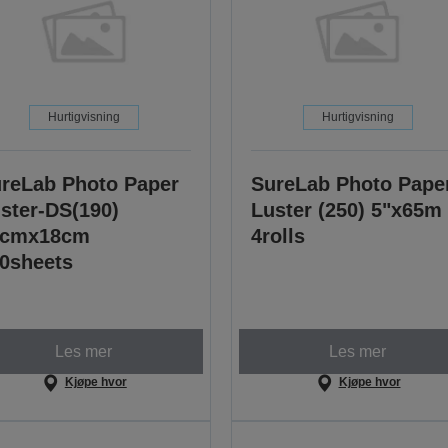
Hurtigvisning
Hurtigvisning
reLab Photo Paper
SureLab Photo Pape
ster-DS(190)
Luster (250) 5"x65m
3cmx18cm
4rolls
0sheets
Les mer
Les mer
Kjøpe hvor
Kjøpe hvor