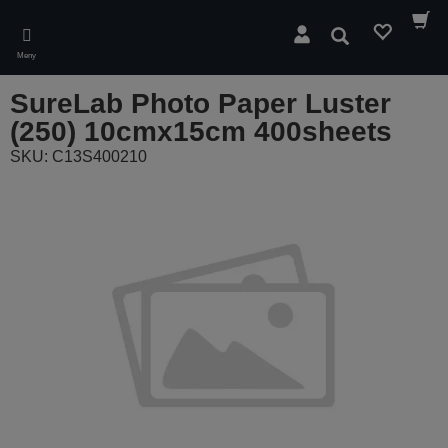
Skip
to
Søk
main
Meny
content
SureLab Photo Paper Luster
(250) 10cmx15cm 400sheets
SKU: C13S400210