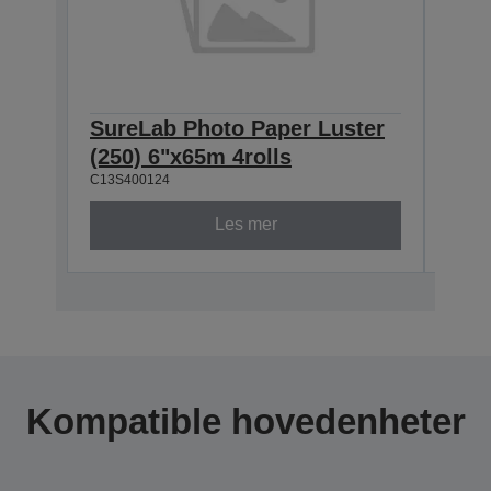
SureLab Photo Paper Luster
Sur
(250) 6"x65m 4rolls
(250
C13S400124
C13S4
Les mer
Kompatible hovedenheter