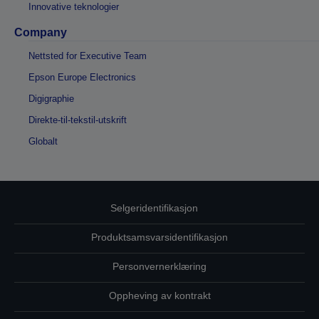
Innovative teknologier
Company
Nettsted for Executive Team
Epson Europe Electronics
Digigraphie
Direkte-til-tekstil-utskrift
Globalt
Selgeridentifikasjon
Produktsamsvarsidentifikasjon
Personvernerklæring
Oppheving av kontrakt