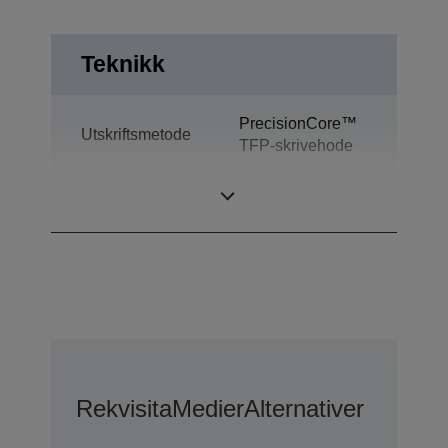
Teknikk
PrecisionCore™
Utskriftsmetode
TFP-skrivehode
Blekkteknologi
Ultrachrome® DS
Rekvisita
Medier
Alternativer For U