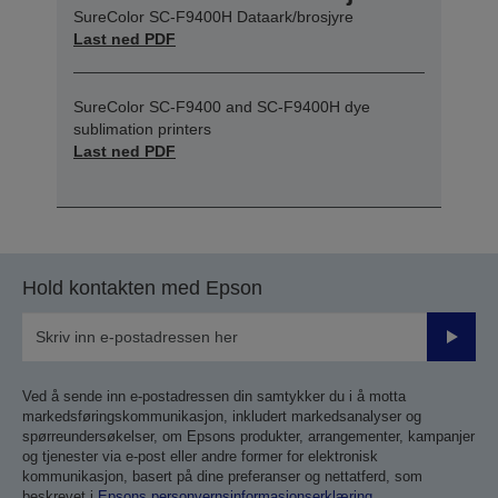
SureColor SC-F9400H Dataark/brosjyre
Last ned PDF
SureColor SC-F9400 and SC-F9400H dye
sublimation printers
Last ned PDF
Hold kontakten med Epson
Send
inn
Ved å sende inn e-postadressen din samtykker du i å motta
markedsføringskommunikasjon, inkludert markedsanalyser og
spørreundersøkelser, om Epsons produkter, arrangementer, kampanjer
og tjenester via e-post eller andre former for elektronisk
kommunikasjon, basert på dine preferanser og nettatferd, som
beskrevet i
Epsons personvernsinformasjonserklæring
.