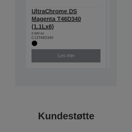
UltraChrome DS
Ultra
Magenta T46D340
T46D24
(1.1Lx6)
6 600 ml
C13T46D2
6 600 ml
C13T46D340
Les mer
Kundestøtte