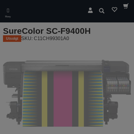
Skip
to
Søk
main
Meny
content
SureColor SC-F9400H
SKU: C11CH99301A0
Utsolgt