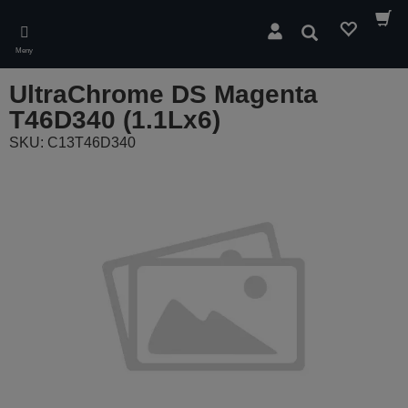
Skip
to
Søk
main
Meny
content
UltraChrome DS Magenta
T46D340 (1.1Lx6)
SKU: C13T46D340