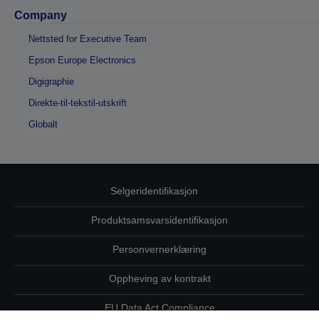
Company
Nettsted for Executive Team
Epson Europe Electronics
Digigraphie
Direkte-til-tekstil-utskrift
Globalt
Selgeridentifikasjon
Produktsamsvarsidentifikasjon
Personvernerklæring
Oppheving av kontrakt
EU Data Act Compliance