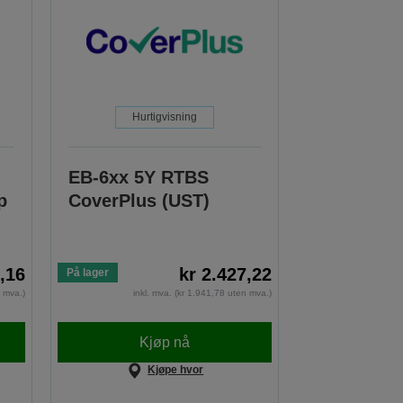
Hurtigvisning
EB-6xx 5Y RTBS
p
CoverPlus (UST)
2,16
kr 2.427,22
På lager
n mva.)
inkl. mva. (kr 1.941,78 uten mva.)
Kjøp nå
Kjøpe hvor