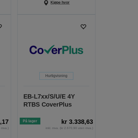
Kjøpe hvor
Hurtigvisning
EB-L7xx/S/U/E 4Y
RTBS CoverPlus
2,17
kr 3.338,63
På lager
n mva.)
inkl. mva. (kr 2.670,90 uten mva.)