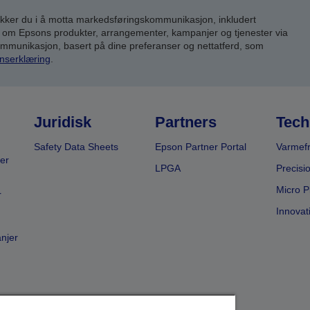
inn
kker du i å motta markedsføringskommunikasjon, inkludert
om Epsons produkter, arrangementer, kampanjer og tjenester via
kommunikasjon, basert på dine preferanser og nettatferd, som
nserklæring
.
Juridisk
Partners
Tech
Safety Data Sheets
Epson Partner Portal
Varmefr
er
LPGA
Precisi
Micro P
r
Innovat
anjer