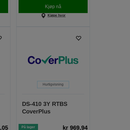
Kjøp nå
Kjøpe hvor
Hurtigvisning
DS-410 3Y RTBS
CoverPlus
3,05
kr 969,94
På lager