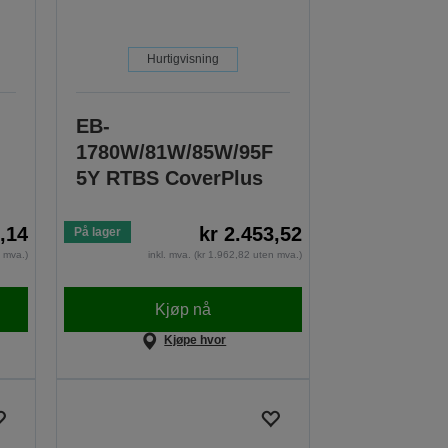
Hurtigvisning
EB-
1780W/81W/85W/95F
5Y RTBS CoverPlus
,14
kr 2.453,52
På lager
n mva.)
inkl. mva. (kr 1.962,82 uten mva.)
Kjøp nå
Kjøpe hvor