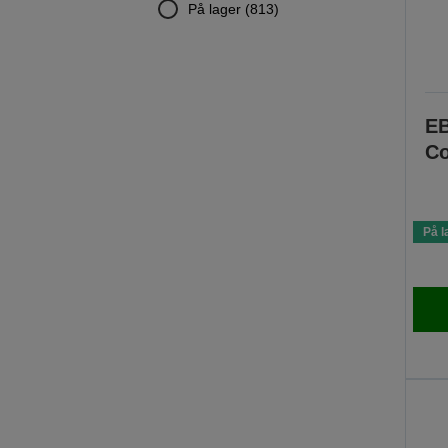
På lager (813)
EB
Co
På l