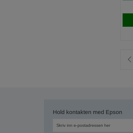
t
f
s
Hold kontakten med Epson