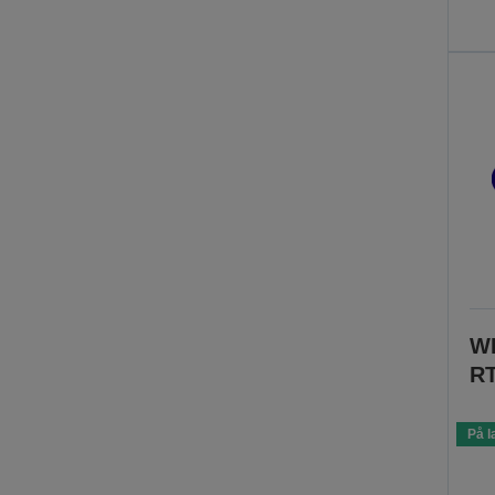
W
RT
På l