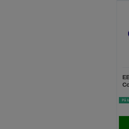
EB
Co
På l