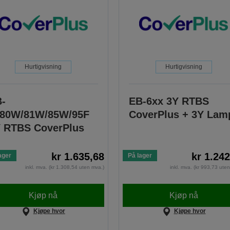
Hurtigvisning
Hurtigvisning
-
EB-6xx 3Y RTBS
780W/81W/85W/95F
CoverPlus + 3Y Lam
 RTBS CoverPlus
kr 1.635,68
kr 1.24
ager
På lager
inkl. mva. (kr 1.308,54 uten mva.)
inkl. mva. (kr 993,73 ute
Kjøp nå
Kjøp nå
Kjøpe hvor
Kjøpe hvor