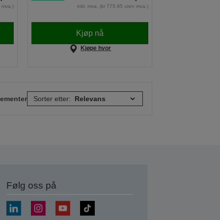
n mva.)
inkl. mva. (kr 775,95 uten mva.)
Kjøp nå
Kjøpe hvor
elementer
Sorter etter:
Følg oss på