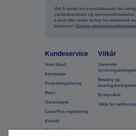
Ved å sende inn e-postadressen din samty
markedsanalyser og spørreundersøkelser, 
e-post eller andre former for elektronisk 
beskrevet i
Epsons personvernsinformasjo
Kundeservice
Vilkår
Siste tilbud
Generelle
forretningsbetingels
Kampanjer
Betaling og
Produktregistrering
leveringsbetingelse
Retur
Brukervilkår
Garantisjekk
Vilkår for nettkamp
CoverPlus-registrering
Kontakt
Forhandlersøk