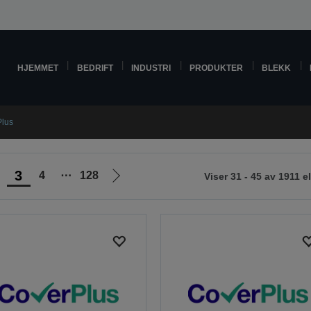
HJEMMET
BEDRIFT
INDUSTRI
PRODUKTER
BLEKK
lus
3
4
⋯
128
Viser 31 - 45 av 1911 
Gå
til
neste
side