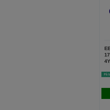
EB
1
4Y
På l