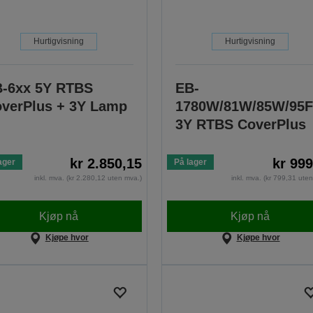
Hurtigvisning
Hurtigvisning
-6xx 5Y RTBS
EB-
verPlus + 3Y Lamp
1780W/81W/85W/95F
3Y RTBS CoverPlus
kr 2.850,15
kr 999
ager
På lager
inkl. mva. (kr 2.280,12 uten mva.)
inkl. mva. (kr 799,31 ute
Kjøp nå
Kjøp nå
Kjøpe hvor
Kjøpe hvor