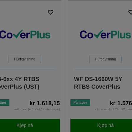
Hurtigvisning
Hurtigvisning
-6xx 4Y RTBS
WF DS-1660W 5Y
verPlus (UST)
RTBS CoverPlus
kr 1.618,15
kr 1.57
ager
På lager
inkl. mva. (kr 1.294,52 uten mva.)
inkl. mva. (kr 1.260,92 ute
Kjøp nå
Kjøp nå