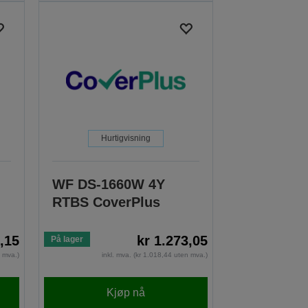
Hurtigvisning
WF DS-1660W 4Y
RTBS CoverPlus
6,15
kr 1.273,05
På lager
n mva.)
inkl. mva. (kr 1.018,44 uten mva.)
Kjøp nå