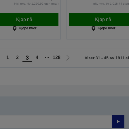
inkl. mva. (kr 1.260,92 uten mva.)
inkl. mva. (kr 1.018,44 ute
Kjøp nå
Kjøp nå
Kjøpe hvor
Kjøpe hvor
3
1
2
4
⋯
128
Viser 31 - 45 av 1911 
Gå
Gå
il
til
orrige
neste
ide
side
Send