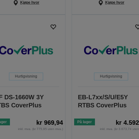
Kjøpe hvor
Kjøpe hvor
Hurtigvisning
Hurtigvisning
F DS-1660W 3Y
EB-L7xx/S/U/E5Y
BS CoverPlus
RTBS CoverPlus
kr 969,94
kr 4.59
ager
På lager
inkl. mva. (kr 775,95 uten mva.)
inkl. mva. (kr 3.673,74 ute