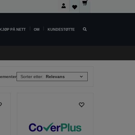
KJØP PÅ NETT
OM
KUNDESTØTTE
elementer
Sorter etter: