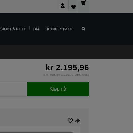
KJØP PÅ NETT
OM
KUNDESTØTTE
kr 2.195,96
inkl. mva. (kr 1.756,77 uten mva.)
Kjøp nå