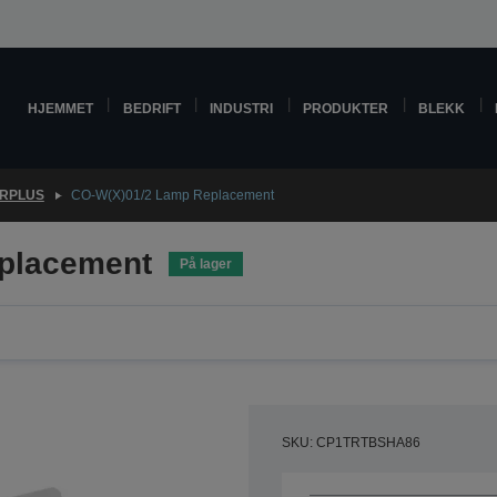
HJEMMET
BEDRIFT
INDUSTRI
PRODUKTER
BLEKK
RPLUS
CO-W(X)01/2 Lamp Replacement
placement
På lager
SKU: CP1TRTBSHA86