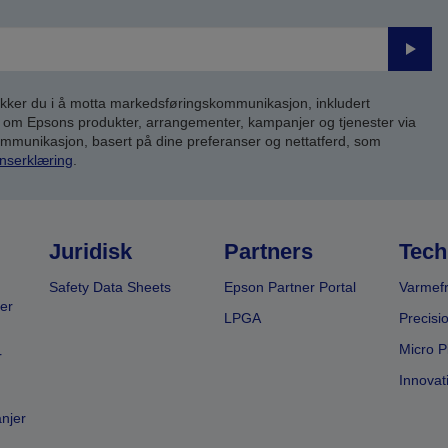
Send
inn
kker du i å motta markedsføringskommunikasjon, inkludert
om Epsons produkter, arrangementer, kampanjer og tjenester via
kommunikasjon, basert på dine preferanser og nettatferd, som
nserklæring
.
Juridisk
Partners
Tech
Safety Data Sheets
Epson Partner Portal
Varmefr
er
LPGA
Precisi
Micro P
r
Innovat
anjer