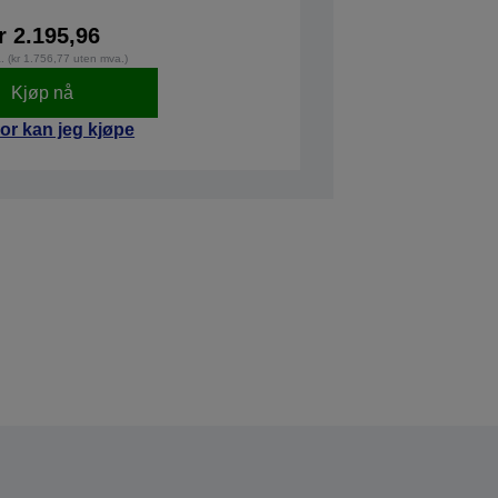
r 2.195,96
a. (kr 1.756,77 uten mva.)
Kjøp nå
or kan jeg kjøpe