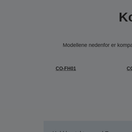
K
Modellene nedenfor er kompati
CO-FH01
C