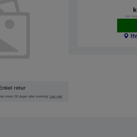
k
inkl. mv
Hv
Enkel retur
ner innen 30 dager etter levering.
Lær mer