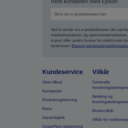
Hold kontakten med Epson
Ved å sende inn e-postadressen din samty
markedsanalyser og spørreundersøkelser, 
e-post eller andre former for elektronisk 
beskrevet i
Epsons personvernsinformasjo
Kundeservice
Vilkår
Siste tilbud
Generelle
forretningsbetingels
Kampanjer
Betaling og
Produktregistrering
leveringsbetingelse
Retur
Brukervilkår
Garantisjekk
Vilkår for nettkamp
CoverPlus-registrering