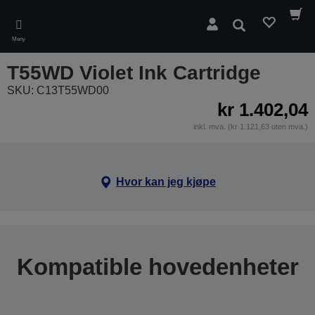
Skip
to
Søk
main
Meny
content
T55WD Violet Ink Cartridge
SKU: C13T55WD00
kr 1.402,04
inkl. mva. (kr 1.121,63 uten mva.)
Hvor kan jeg kjøpe
Kompatible hovedenheter