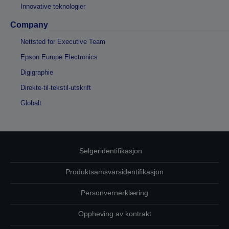
Innovative teknologier
Company
Nettsted for Executive Team
Epson Europe Electronics
Digigraphie
Direkte-til-tekstil-utskrift
Globalt
Selgeridentifikasjon
Produktsamsvarsidentifikasjon
Personvernerklæring
Oppheving av kontrakt