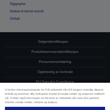
Digigraphie
Direkte-til-tekstil-utskrift
Globalt
Selgeridentifikasjon
Produktsamsvarsidentifikasjon
Personvernerklæring
Oppheving av kontrakt
EU Data Act Compliance
Vi bruker informasjonskapsler for å få nettstedet vårt til å fungere ordentlig, tilpasse
Ta kontakt med oss vedrørende personopplysningene dine
innhold og annonser, tilby funksjoner knyttet til sosiale medier og analysere trafikken
vår. Vi deler også informasjon om din bruk av nettstedet vårt med våre partnere
Informasjon om informasjonskapsler
innenfor sosiale medier, reklame og analyse.