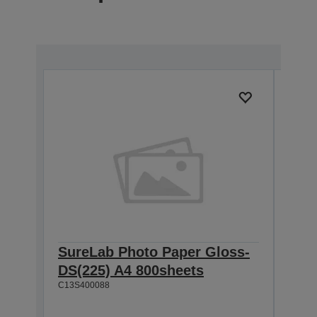
SureLab Photo Paper Gloss-
Sur
DS(225) A4 800sheets
DS(
C13S400088
800
C13S4