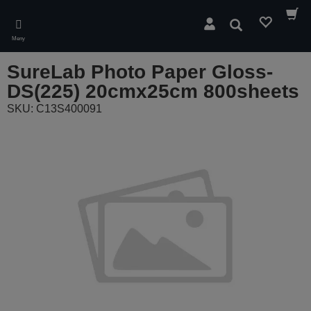
Skip
to
Søk
main
Meny
content
SureLab Photo Paper Gloss-
DS(225) 20cmx25cm 800sheets
SKU: C13S400091