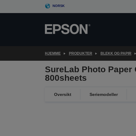
Skip
NORSK
to
main
content
HJEMME
PRODUKTER
BLEKK OG PAPIR
SureLab Photo Paper 
800sheets
Oversikt
Seriemodeller