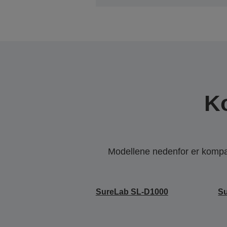
K
Modellene nedenfor er kompati
SureLab SL-D1000
S