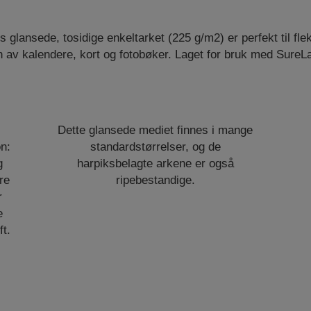
s glansede, tosidige enkeltarket (225 g/m2) er perfekt til fle
n av kalendere, kort og fotobøker. Laget for bruk med Sure
Dette glansede mediet finnes i mange
on:
standardstørrelser, og de
g
harpiksbelagte arkene er også
re
ripebestandige.
r
e
ft.