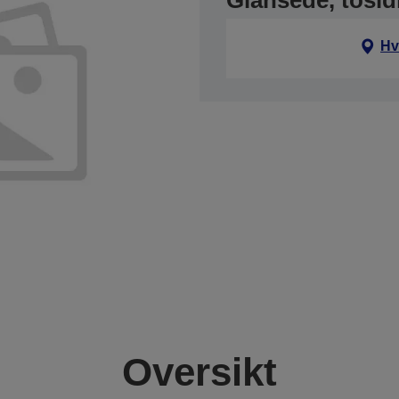
Glansede, tosid
Hv
Oversikt