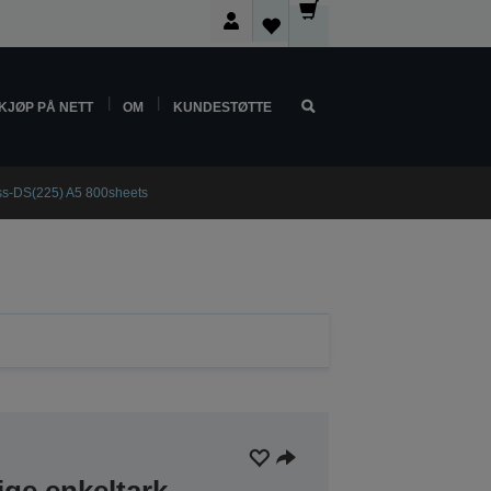
KJØP PÅ NETT
OM
KUNDESTØTTE
ss-DS(225) A5 800sheets