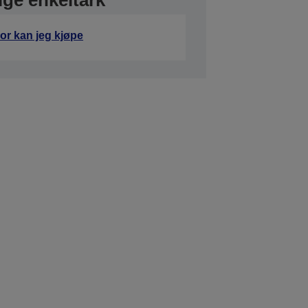
ige enkeltark
or kan jeg kjøpe