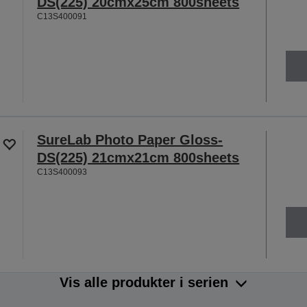
DS(225) 20cmx25cm 800sheets
C13S400091
SureLab Photo Paper Gloss-
DS(225) 21cmx21cm 800sheets
C13S400093
Vis alle produkter i serien