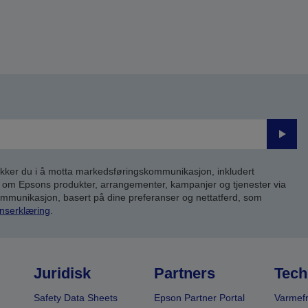
Send
inn
kker du i å motta markedsføringskommunikasjon, inkludert
om Epsons produkter, arrangementer, kampanjer og tjenester via
kommunikasjon, basert på dine preferanser og nettatferd, som
nserklæring
.
Juridisk
Partners
Tech
Safety Data Sheets
Epson Partner Portal
Varmefr